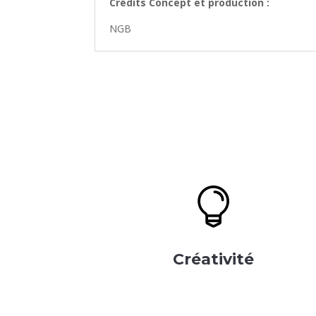
Crédits Concept et production :
NGB

Créativité