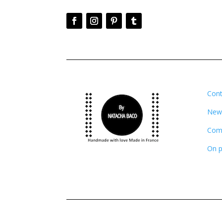
Cont
News
Comm
On p