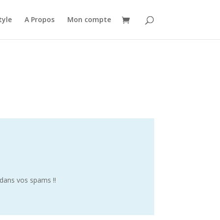
tyle
A Propos
Mon compte
 dans vos spams !!