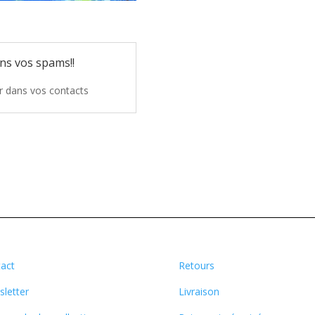
ns vos spams!!
er dans vos contacts
act
Retours
letter
Livraison