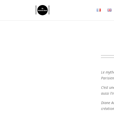
Le myth
Parisie
C’est un
aussi l’
Diane Au
création