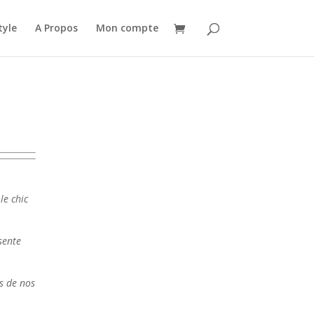
tyle
A Propos
Mon compte
le chic
sente
s de nos