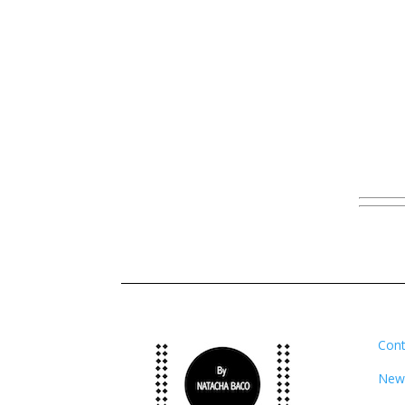
Cont
News