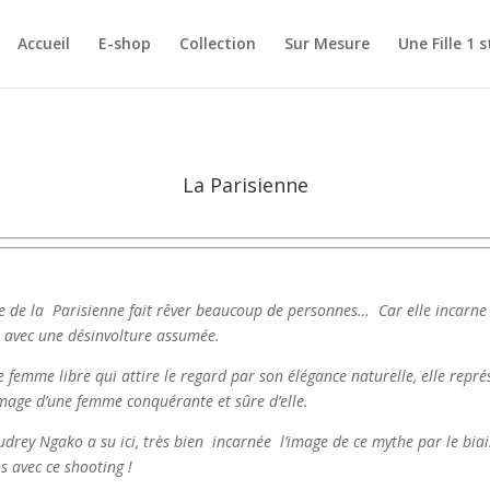
Accueil
E-shop
Collection
Sur Mesure
Une Fille 1 s
La Parisienne
e de la Parisienne fait rêver beaucoup de personnes… Car elle incarne 
n avec une désinvolture assumée.
e femme libre qui attire le regard par son élégance naturelle, elle repré
image d’une femme conquérante et sûre d’elle.
drey Ngako a su ici, très bien incarnée l’image de ce mythe par le biai
s avec ce shooting !